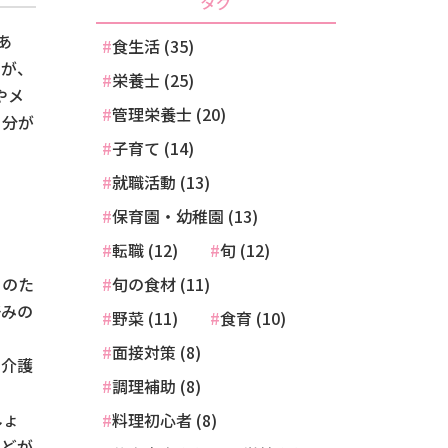
タグ
あ
食生活 (35)
すが、
栄養士 (25)
やメ
管理栄養士 (20)
自分が
子育て (14)
就職活動 (13)
保育園・幼稚園 (13)
転職 (12)
旬 (12)
そのた
旬の食材 (11)
好みの
野菜 (11)
食育 (10)
面接対策 (8)
や介護
調理補助 (8)
しょ
料理初心者 (8)
などが