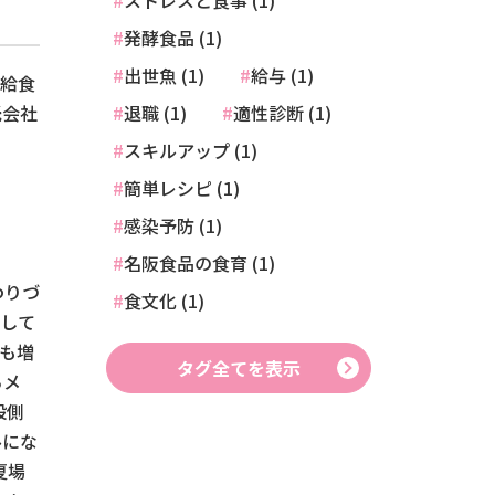
ストレスと食事 (1)
発酵食品 (1)
出世魚 (1)
給与 (1)
で給食
託会社
退職 (1)
適性診断 (1)
スキルアップ (1)
簡単レシピ (1)
感染予防 (1)
名阪食品の食育 (1)
わりづ
食文化 (1)
化して
も増
タグ全てを表示
らメ
設側
ルにな
夏場