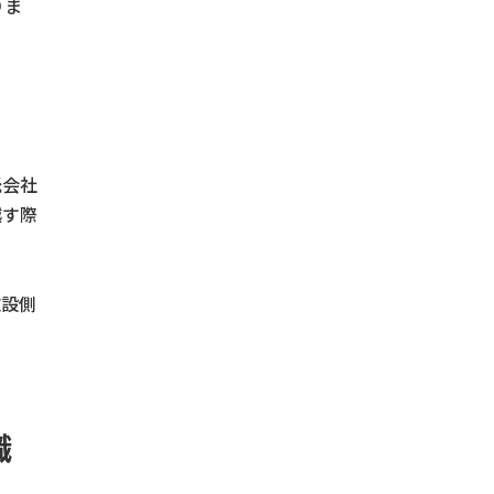
りま
託会社
越す際
施設側
職