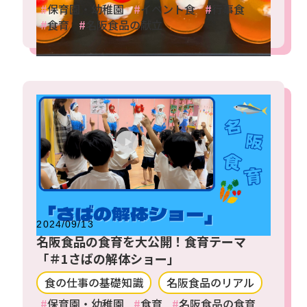
保育園・幼稚園
イベント食
行事食
食育
名阪食品の献立
2024/09/13
名阪食品の食育を大公開！食育テーマ
「＃1さばの解体ショー」
食の仕事の基礎知識
名阪食品のリアル
保育園・幼稚園
食育
名阪食品の食育