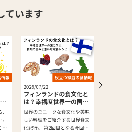
しています
の食情報
役立つ家庭の食情報
2026/07/21
2026/06/
化と
子どもに食物アレルギー
台湾料
国に
があるか知るには？初期
ルシー
素朴
症状の確認方法から検査
しい医
や美味
初めての離乳食や、新しい食材
世界のユ
の種類、受診の目安まで
界食文
をお子さまに食べさせるとき、
しい料理
徹底解説
今回
多くの親御さんが頭の片隅で心
スタート