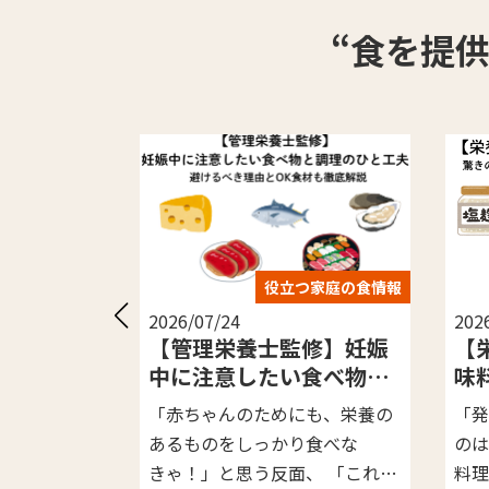
“食を提
立つ家庭の食情報
役立つ家庭の食情報
2026/07/23
20
監修】妊娠
【栄養士が解説】発酵調
い食べ物と
味料とは？驚きの効果・
夫
種類と今日から使える簡
にも、栄養の
「発酵食品が体にいい」という
夕
単活用方法
り食べな
のはよく耳にしますが、日々の
朝
面、 「これっ
料理に発酵調味料を上手に使い
多