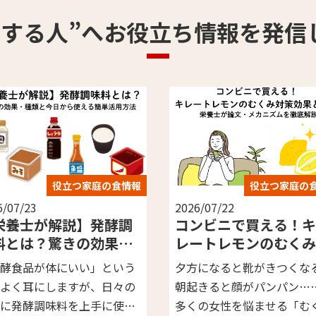
供する人”へ
お役立ち情報を発信
役立つ家庭の食情報
役立つ家庭
26/07/22
2026/07/22
コンビニで買える！キ
フィンランドの食文
レートレモンのむくみ対
は？幸福度世界一の
策効果とは？栄養士が論
学ぶ、自然の恵みと
方になると靴がきつくなる、
世界のユニークな食文化
文・メカニズムを徹底解
な定番レシピ
起きると顔がパンパン……。
しい料理をご紹介する世
説
くの女性を悩ませる「むく
化紀行。 第2回目となる