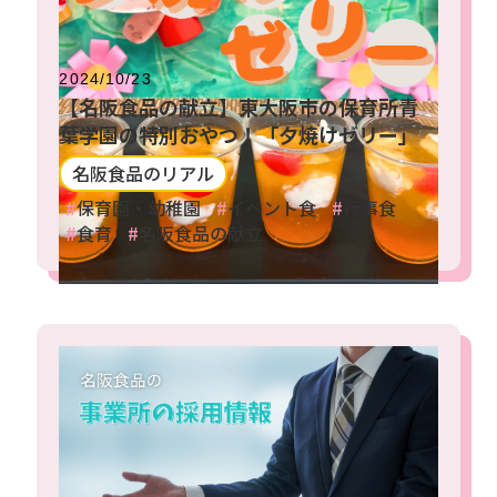
2024/10/23
【名阪食品の献立】東大阪市の保育所青
葉学園の特別おやつ！「夕焼けゼリー」
名阪食品のリアル
保育園・幼稚園
イベント食
行事食
食育
名阪食品の献立