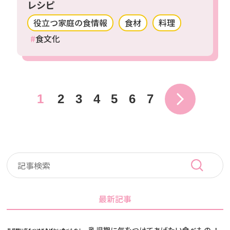
レシピ
役立つ家庭の食情報
食材
料理
食文化
1
2
3
4
5
6
7
最新記事